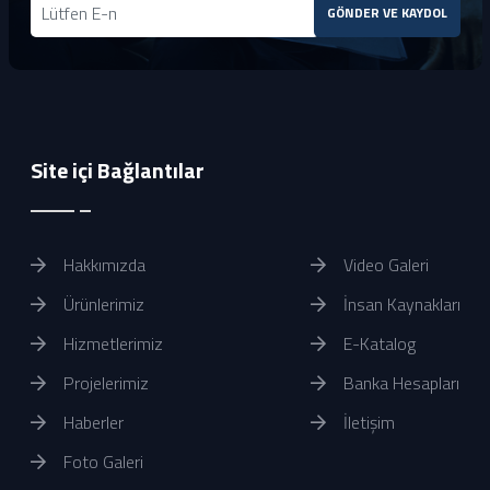
GÖNDER VE KAYDOL
Site içi Bağlantılar
Hakkımızda
Video Galeri
Ürünlerimiz
İnsan Kaynakları
Hizmetlerimiz
E-Katalog
Projelerimiz
Banka Hesapları
Haberler
İletişim
Foto Galeri